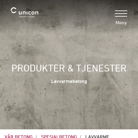
Meny
PRODUKTER & TJENESTER
Lavvarmebetong
VÅR BETONG
SPESIALBETONG
LAVVARME