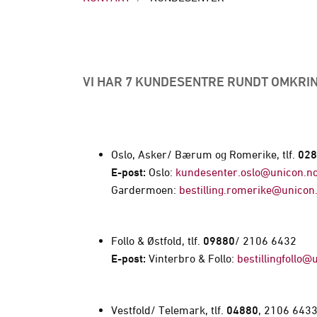
VI HAR 7 KUNDESENTRE RUNDT OMKRIN
Oslo, Asker/ Bærum og Romerike, tlf.
028
E-post:
Oslo:
kundesenter.oslo@unicon.n
Gardermoen:
bestilling.romerike@unicon
Follo & Østfold, tlf.
09880
/ 2106 6432
E-post:
Vinterbro & Follo:
bestillingfollo
Vestfold/ Telemark, tlf.
04880
, 2106 643