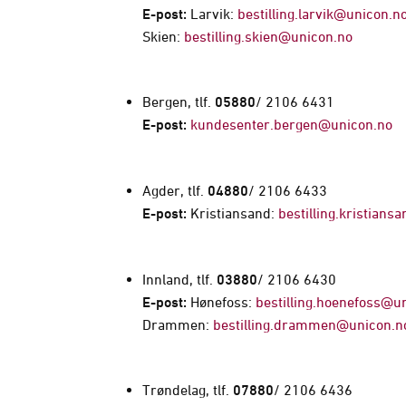
E-post:
Larvik:
bestilling.larvik@unicon.n
Skien:
bestilling.skien@unicon.no
Bergen, tlf.
05880
/ 2106 6431
E-post:
kundesenter.bergen@unicon.no
Agder, tlf.
04880
/ 2106 6433
E-post:
Kristiansand:
bestilling.kristian
Innland, tlf.
03880
/ 2106 6430
E-post:
Hønefoss:
bestilling.hoenefoss@u
Drammen:
bestilling.drammen@unicon.n
Trøndelag, tlf.
07880
/ 2106 6436