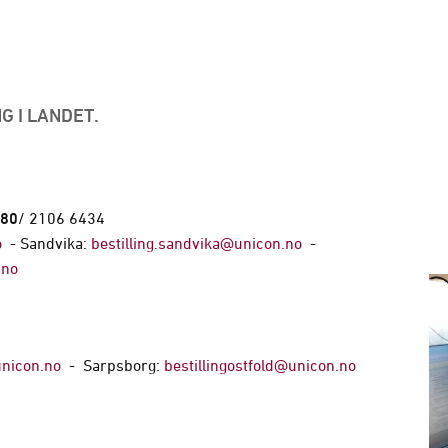
G I LANDET.
80
/ 2106 6434
o
- Sandvika:
bestilling.sandvika@unicon.no
-
.no
@unicon.no
- Sarpsborg:
bestillingostfold@unicon.no
3