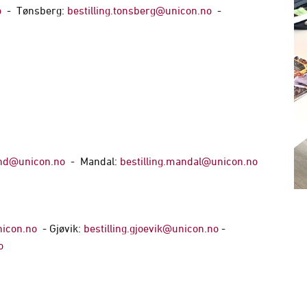
o
- Tønsberg:
bestilling.tonsberg@unicon.no
-
sand@unicon.no
- Mandal:
bestilling.mandal@unicon.no
nicon.no
- Gjøvik:
bestilling.gjoevik@unicon.no
-
o