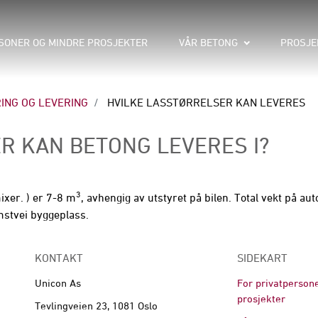
SONER OG MINDRE PROSJEKTER
VÅR BETONG
PROSJE
RING OG LEVERING
HVILKE LASSTØRRELSER KAN LEVERES
R KAN BETONG LEVERES I?
3
ixer. ) er 7-8 m
, avhengig av utstyret på bilen. Total vekt på 
omstvei byggeplass.
KONTAKT
SIDEKART
Unicon As
For privatperson
prosjekter
Tevlingveien 23, 1081 Oslo