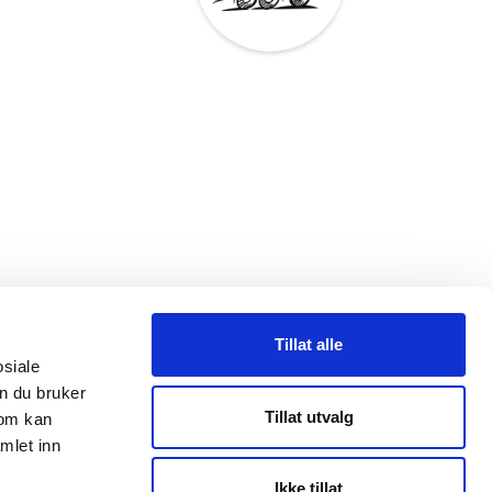
Tillat alle
osiale
n du bruker
Tillat utvalg
som kan
mlet inn
Ikke tillat